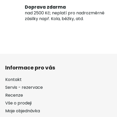
Doprava zdarma
nad 2500 Kč; neplatí pro nadrozměrné
zásilky např. Kola, běžky, atd.
Z
á
Informace pro vás
p
a
Kontakt
t
Servis - rezervace
í
Recenze
Vše o prodeji
Moje objednávka