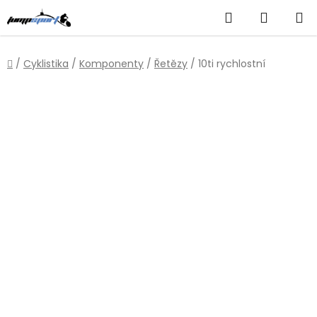
Přejít
Hledat
NÁKUP
na
obsah
KOŠÍK
Domů
/
Cyklistika
/
Komponenty
/
Řetězy
/
10ti rychlostní