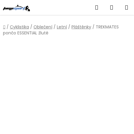
Přejít
Hledat
NÁKUP
na
obsah
KOŠÍK
Domů
/
Cyklistika
/
Oblečení
/
Letní
/
Pláštěnky
/
TREKMATES
pončo ESSENTIAL žluté