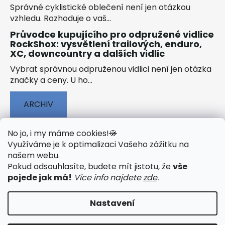
Správné cyklistické oblečení není jen otázkou
vzhledu. Rozhoduje o vaš...
Průvodce kupujícího pro odpružené vidlice
RockShox: vysvětlení trailových, enduro,
XC, downcountry a dalších vidlic
Vybrat správnou odpruženou vidlici není jen otázka
značky a ceny. U ho...
ARCHIV
No jo, i my máme cookies!
🍪
Využíváme je k optimalizaci Vašeho zážitku na
našem webu
.
🟢 TECHNOLOGIE
🟢 O ELEKTROKOLECH
Pokud odsouhlasíte, budete mít jistotu, že
vše
🟢 NÁVODY KE STAŽENÍ
pojede jak má!
Více info najdete
zde
.
Nastavení