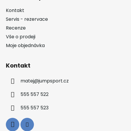
p
a
Kontakt
t
Servis - rezervace
í
Recenze
Vše o prodeji
Moje objednávka
Kontakt
matej
@
jumpsport.cz
555 557 522
555 557 523