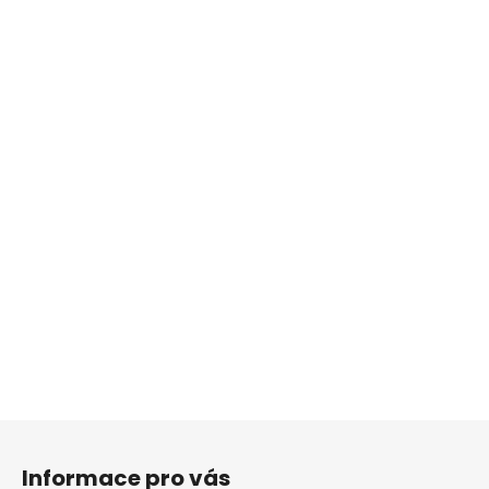
Z
á
Informace pro vás