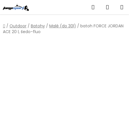
Přejít
Hledat
NÁKUP
na
obsah
KOŠÍK
Domů
/
Outdoor
/
Batohy
/
Malé (do 30l)
/
batoh FORCE JORDAN
ACE 20 l, šedo-fluo