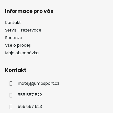
Z
á
Informace pro vás
p
a
Kontakt
t
Servis - rezervace
í
Recenze
Vše o prodeji
Moje objednávka
Kontakt
matej
@
jumpsport.cz
555 557 522
555 557 523