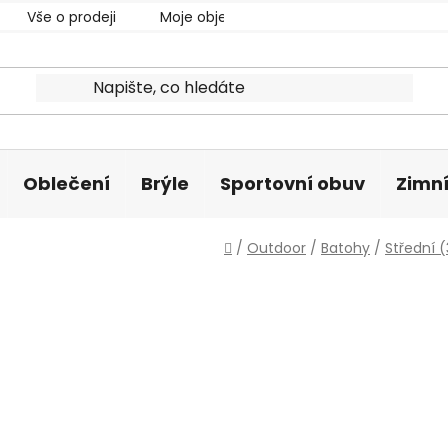
Vše o prodeji
Moje objednávka
Oblečení
Brýle
Sportovní obuv
Zimní
Domů
/
Outdoor
/
Batohy
/
Střední 