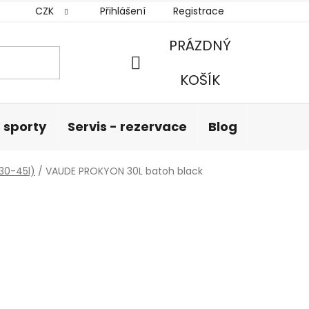
CZK
Přihlášení
Registrace
PRÁZDNÝ
NÁKUPNÍ
KOŠÍK
KOŠÍK
 sporty
Servis - rezervace
Blog
Hodnoc
(30-45l)
/
VAUDE PROKYON 30L batoh black