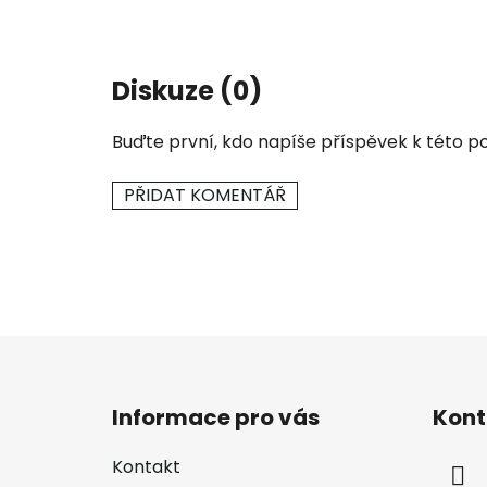
Diskuze (0)
Buďte první, kdo napíše příspěvek k této po
PŘIDAT KOMENTÁŘ
Z
á
Informace pro vás
Kont
p
a
Kontakt
t