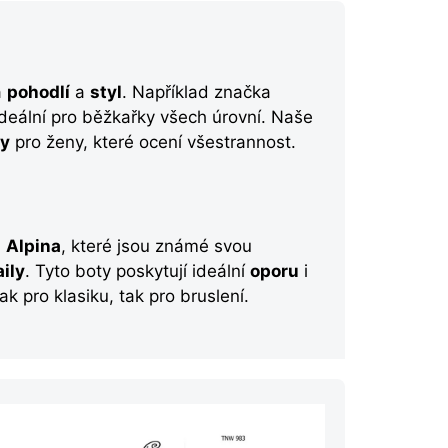
a
pohodlí
a
styl
. Například značka
ideální pro běžkařky všech úrovní. Naše
ty
pro ženy, které ocení všestrannost.
a
Alpina
, které jsou známé svou
aily
. Tyto boty poskytují ideální
oporu
i
k pro klasiku, tak pro bruslení.