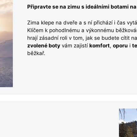
Připravte se na zimu s ideálními botami n
Zima klepe na dveře a s ní přichází i čas vy
Klíčem k pohodlnému a výkonnému běžkování
hrají zásadní roli v tom, jak se budete cítit 
zvolené boty
vám zajistí
komfort
,
oporu
i
t
běžkař.