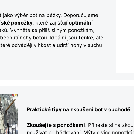
tá jako výběr bot na běžky. Doporučujeme
řské ponožky
, které zajišťují
optimální
laků. Vyhněte se příliš silným ponožkám,
obepnutí nohy botou. Ideální jsou
tenké
, ale
teré odvádějí vlhkost a udrží nohy v suchu i
Praktické tipy na zkoušení bot v obchodě
Zkoušejte s ponožkami
: Přineste si na zko
používat při běžkování. Mýty o více ponožká