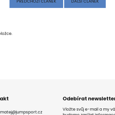
PŘEDCHOZÍ ČLÁNEK
DALŠÍ ČLÁNEK
ložce.
akt
Odebírat newslette
Vložte svůj e-mail a my 
matej
@
jumpsport.cz
budeme zasílat informac