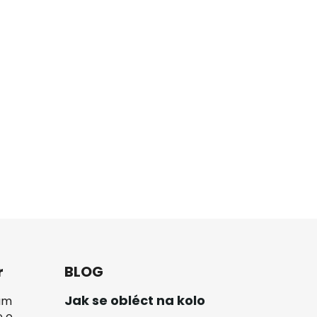
r
BLOG
Jak se obléct na kolo
vám
e o