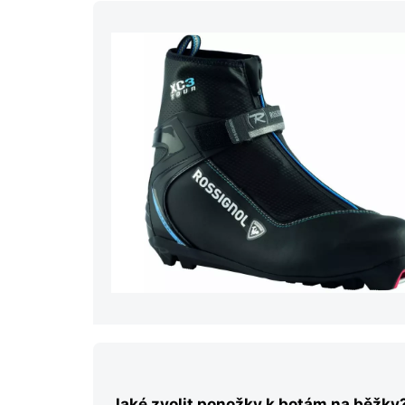
Jaké zvolit ponožky k botám na běžky