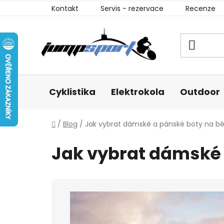
Přejít
Kontakt
Servis - rezervace
Recenze
na
obsah
Cyklistika
Elektrokola
Outdoor
Domů
/
Blog
/
Jak vybrat dámské a pánské boty na b
Jak vybrat dámské 