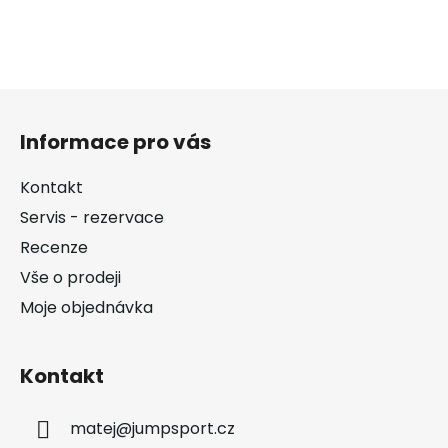
Z
á
Informace pro vás
p
a
Kontakt
t
Servis - rezervace
í
Recenze
Vše o prodeji
Moje objednávka
Kontakt
matej
@
jumpsport.cz