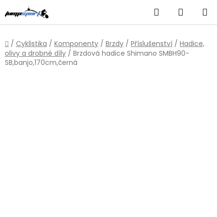
Přejít
Hledat
NÁKUP
na
obsah
KOŠÍK
Domů
/
Cyklistika
/
Komponenty
/
Brzdy
/
Příslušenství
/
Hadice,
olivy a drobné díly
/
Brzdová hadice Shimano SMBH90-
SB,banjo,170cm,černá