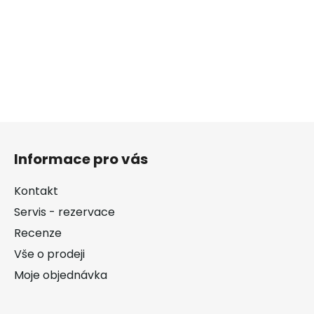
Z
á
Informace pro vás
p
a
Kontakt
t
Servis - rezervace
í
Recenze
Vše o prodeji
Moje objednávka