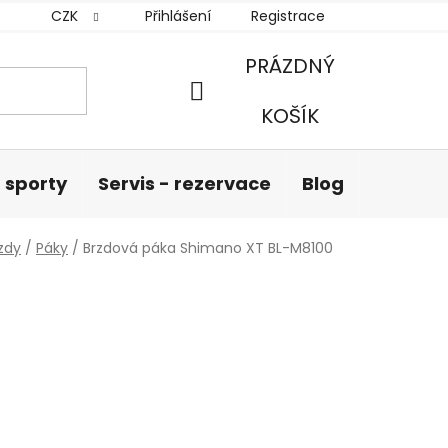
CZK
Přihlášení
Registrace
PRÁZDNÝ
NÁKUPNÍ
KOŠÍK
KOŠÍK
 sporty
Servis - rezervace
Blog
Hodnoc
zdy
/
Páky
/
Brzdová páka Shimano XT BL-M8100