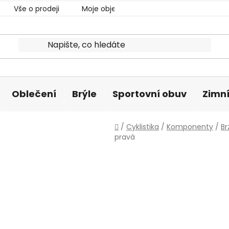
Vše o prodeji
Moje objednávka
Oblečení
Brýle
Sportovní obuv
Zimní
Domů
/
Cyklistika
/
Komponenty
/
Br
pravá