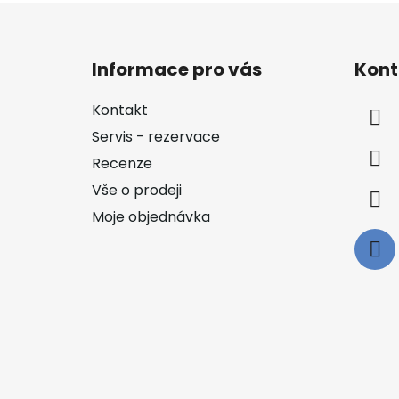
Z
á
Informace pro vás
Kont
p
a
Kontakt
t
Servis - rezervace
í
Recenze
Vše o prodeji
Moje objednávka