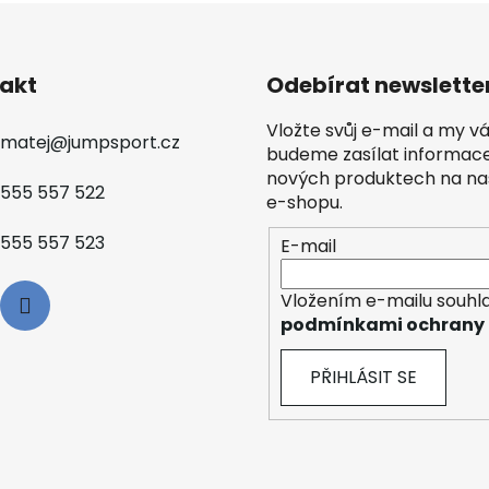
akt
Odebírat newslette
Vložte svůj e-mail a my 
matej
@
jumpsport.cz
budeme zasílat informac
nových produktech na n
555 557 522
e-shopu.
555 557 523
E-mail
Vložením e-mailu souhla
podmínkami ochrany 
PŘIHLÁSIT SE