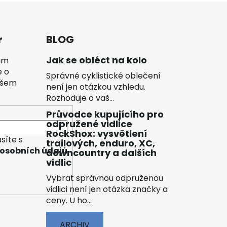
r
BLOG
Jak se obléct na kolo
vám
e o
Správné cyklistické oblečení
ašem
není jen otázkou vzhledu.
Rozhoduje o vaš...
Průvodce kupujícího pro
odpružené vidlice
RockShox: vysvětlení
síte s
trailových, enduro, XC,
osobních údajů
downcountry a dalších
vidlic
Vybrat správnou odpruženou
vidlici není jen otázka značky a
ceny. U ho...
ARCHIV