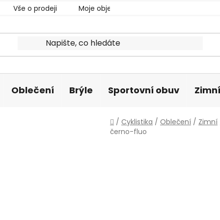
Vše o prodeji
Moje objednávka
Oblečení
Brýle
Sportovní obuv
Zimní
Domů
/
Cyklistika
/
Oblečení
/
Zimní
černo-fluo