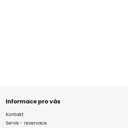
Z
á
Informace pro vás
p
a
Kontakt
t
Servis - rezervace
í