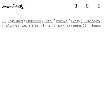
Přejít
Hledat
NÁKUP
na
obsah
KOŠÍK
Domů
/
Cyklistika
/
Oblečení
/
Letní
/
Pánské
/
Dresy
/
S krátkým
rukávem
/
CASTELLI dres kr.rukáv ESPRESSO pánský bordeaux