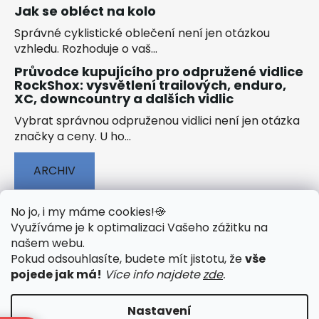
Jak se obléct na kolo
Správné cyklistické oblečení není jen otázkou
vzhledu. Rozhoduje o vaš...
Průvodce kupujícího pro odpružené vidlice
RockShox: vysvětlení trailových, enduro,
XC, downcountry a dalších vidlic
Vybrat správnou odpruženou vidlici není jen otázka
značky a ceny. U ho...
ARCHIV
No jo, i my máme cookies!
🍪
Využíváme je k optimalizaci Vašeho zážitku na
našem webu
.
🟢 TECHNOLOGIE
🟢 O ELEKTROKOLECH
Pokud odsouhlasíte, budete mít jistotu, že
vše
🟢 NÁVODY KE STAŽENÍ
pojede jak má!
Více info najdete
zde
.
Nastavení