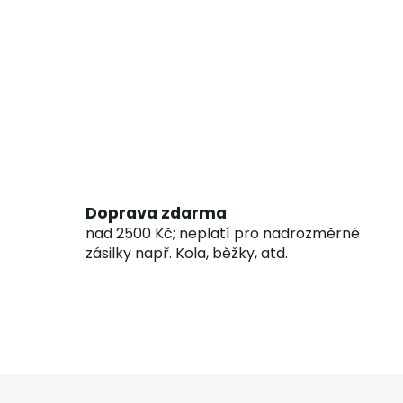
Doprava zdarma
nad 2500 Kč; neplatí pro nadrozměrné
zásilky např. Kola, běžky, atd.
Z