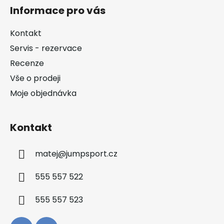
á
Informace pro vás
p
a
Kontakt
t
Servis - rezervace
í
Recenze
Vše o prodeji
Moje objednávka
Kontakt
matej
@
jumpsport.cz
555 557 522
555 557 523