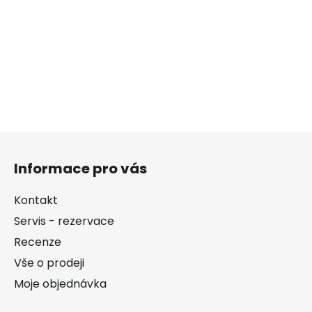
Z
á
Informace pro vás
p
a
Kontakt
t
Servis - rezervace
í
Recenze
Vše o prodeji
Moje objednávka