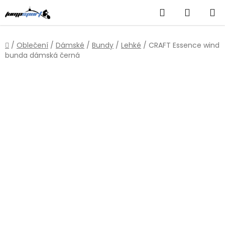
Přejít
Hledat
NÁKUP
na
obsah
KOŠÍK
Domů
/
Oblečení
/
Dámské
/
Bundy
/
Lehké
/
CRAFT Essence wind
bunda dámská černá