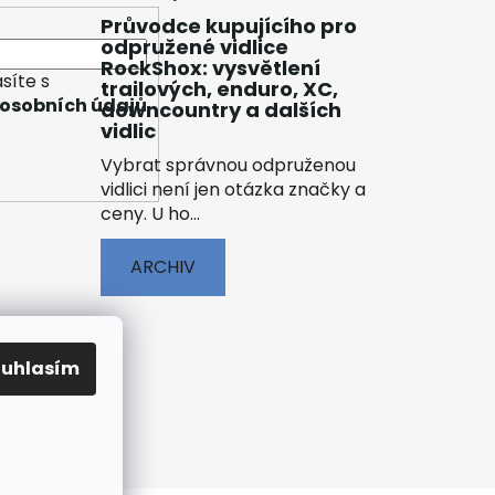
Průvodce kupujícího pro
odpružené vidlice
RockShox: vysvětlení
síte s
trailových, enduro, XC,
osobních údajů
downcountry a dalších
vidlic
Vybrat správnou odpruženou
vidlici není jen otázka značky a
ceny. U ho...
ARCHIV
ouhlasím
ENÍ