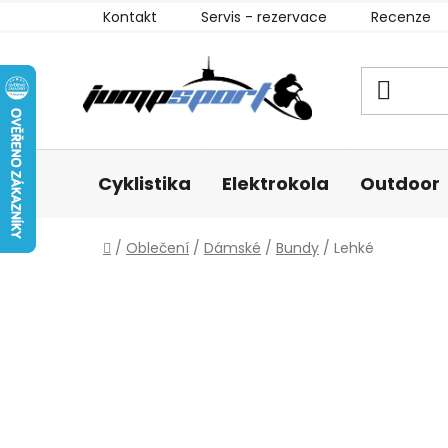
Přejít
Kontakt
Servis - rezervace
Recenze
na
obsah
Cyklistika
Elektrokola
Outdoor
Domů
/
Oblečení
/
Dámské
/
Bundy
/
Lehké