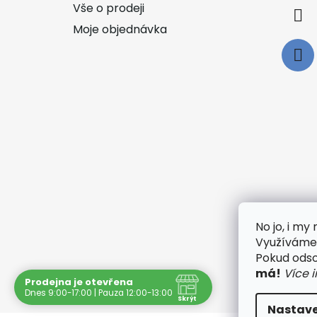
Vše o prodeji
Moje objednávka
No jo, i m
Využíváme 
🟢
Pokud odsou
má!
Více 
Prodejna je otevřena
Dnes 9:00-17:00 | Pauza 12:00-13:00
Skrýt
Nastave