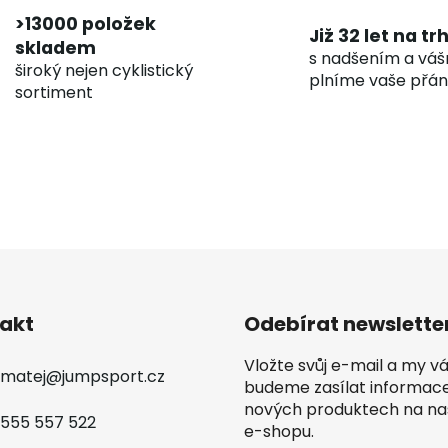
>13000 položek
Již 32 let na tr
skladem
s nadšením a váš
široký nejen cyklistický
plníme vaše přán
sortiment
akt
Odebírat newslette
Vložte svůj e-mail a my 
matej
@
jumpsport.cz
budeme zasílat informac
nových produktech na n
555 557 522
e-shopu.