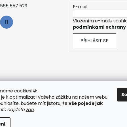
555 557 523
E-mail
Vložením e-mailu souhla
podmínkami ochrany 
PŘIHLÁSIT SE
y máme cookies!
🍪
S
je k optimalizaci Vašeho zážitku na našem webu
.
 TECHNOLOGIE
🟢 O ELEKTROKOLECH
🟢 NÁVODY KE STAŽ
hlasíte, budete mít jistotu, že
vše pojede jak
info najdete
zde
.
ní