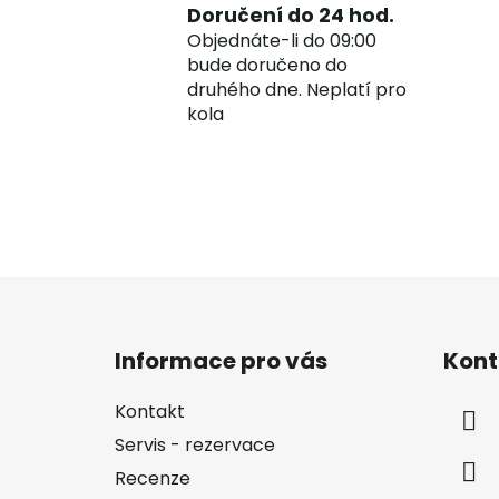
Doručení do 24 hod.
Objednáte-li do 09:00
bude doručeno do
druhého dne. Neplatí pro
kola
Z
á
Informace pro vás
Kont
p
a
Kontakt
t
Servis - rezervace
í
Recenze