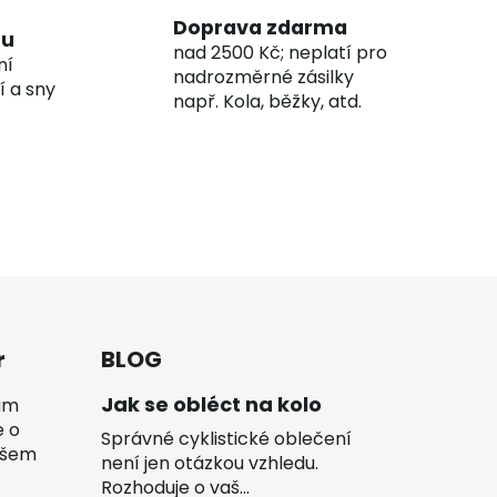
Doprava zdarma
hu
nad 2500 Kč; neplatí pro
ní
nadrozměrné zásilky
í a sny
např. Kola, běžky, atd.
r
BLOG
Jak se obléct na kolo
vám
e o
Správné cyklistické oblečení
ašem
není jen otázkou vzhledu.
Rozhoduje o vaš...