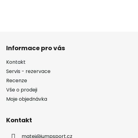
Z
á
Informace pro vás
p
a
Kontakt
t
Servis - rezervace
í
Recenze
Vše o prodeji
Moje objednávka
Kontakt
matej
@
jumpsport.cz