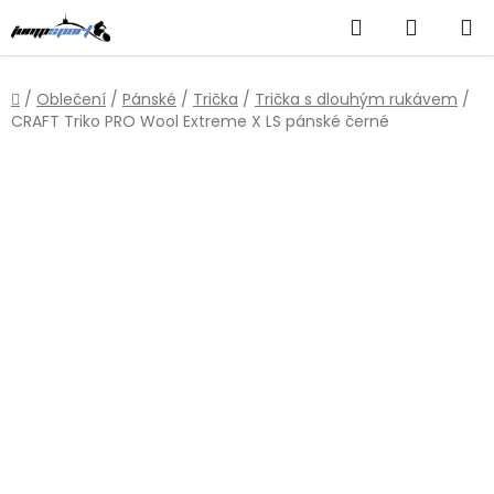
Přejít
Hledat
NÁKUP
na
obsah
KOŠÍK
Domů
/
Oblečení
/
Pánské
/
Trička
/
Trička s dlouhým rukávem
/
CRAFT Triko PRO Wool Extreme X LS pánské černé