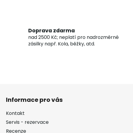
Doprava zdarma
nad 2500 Kč; neplatí pro nadrozměrné
zásilky např. Kola, běžky, atd.
Z
á
Informace pro vás
p
a
Kontakt
t
Servis - rezervace
í
Recenze