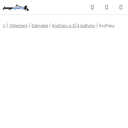
Přejít
Hledat
NÁKUP
na
obsah
KOŠÍK
Domů
/
Oblečení
/
Dámské
/
Kraťasy a 3/4 kalhoty
/
Kraťasy