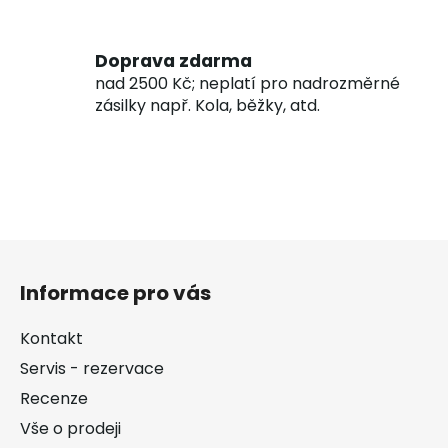
Doprava zdarma
nad 2500 Kč; neplatí pro nadrozměrné
zásilky např. Kola, běžky, atd.
Z
á
Informace pro vás
p
a
Kontakt
t
Servis - rezervace
í
Recenze
Vše o prodeji