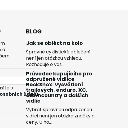
r
BLOG
Jak se obléct na kolo
vám
e o
Správné cyklistické oblečení
ašem
není jen otázkou vzhledu.
Rozhoduje o vaš...
Průvodce kupujícího pro
odpružené vidlice
RockShox: vysvětlení
síte s
trailových, enduro, XC,
osobních údajů
downcountry a dalších
vidlic
Vybrat správnou odpruženou
vidlici není jen otázka značky a
ceny. U ho...