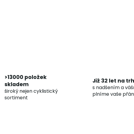
>13000 položek
Již 32 let na tr
skladem
s nadšením a váš
široký nejen cyklistický
plníme vaše přán
sortiment