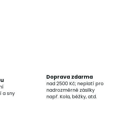
Doprava zdarma
hu
nad 2500 Kč; neplatí pro
ní
nadrozměrné zásilky
í a sny
např. Kola, běžky, atd.