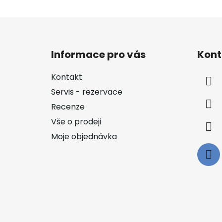
Z
á
Informace pro vás
Kont
p
a
Kontakt
t
Servis - rezervace
í
Recenze
Vše o prodeji
Moje objednávka