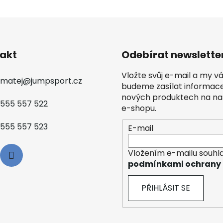
akt
Odebírat newslette
Vložte svůj e-mail a my 
matej
@
jumpsport.cz
budeme zasílat informac
nových produktech na n
555 557 522
e-shopu.
555 557 523
E-mail
Vložením e-mailu souhla
podmínkami ochrany 
PŘIHLÁSIT SE