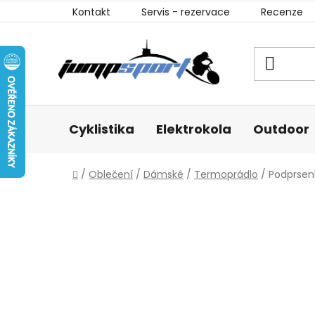
Přejít
Kontakt
Servis - rezervace
Recenze
na
obsah
Cyklistika
Elektrokola
Outdoor
Domů
/
Oblečení
/
Dámské
/
Termoprádlo
/
Podprsen