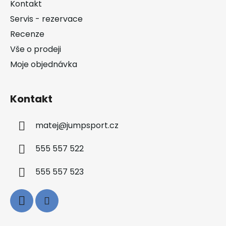
Kontakt
t
Servis - rezervace
í
Recenze
Vše o prodeji
Moje objednávka
Kontakt
matej
@
jumpsport.cz
555 557 522
555 557 523