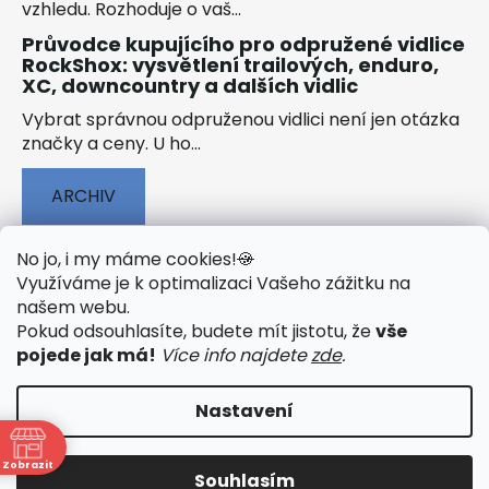
vzhledu. Rozhoduje o vaš...
Průvodce kupujícího pro odpružené vidlice
RockShox: vysvětlení trailových, enduro,
XC, downcountry a dalších vidlic
Vybrat správnou odpruženou vidlici není jen otázka
značky a ceny. U ho...
ARCHIV
No jo, i my máme cookies!
🍪
Využíváme je k optimalizaci Vašeho zážitku na
našem webu
.
🟢 TECHNOLOGIE
🟢 O ELEKTROKOLECH
Pokud odsouhlasíte, budete mít jistotu, že
vše
🟢 NÁVODY KE STAŽENÍ
pojede jak má!
Více info najdete
zde
.
Nastavení
Vytvořil Shoptet
&
PekneWeby
Zobrazit
Souhlasím
Copyright 2026
JumpSport.cz
. Všechna práva