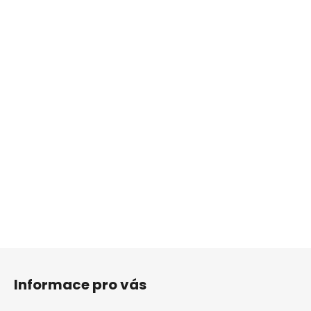
Z
á
Informace pro vás
p
a