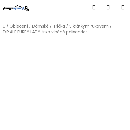
Přejít
Hledat
NÁKUP
na
obsah
KOŠÍK
Domů
/
Oblečení
/
Dámské
/
Trička
/
S krátkým rukávem
/
DIR.ALP.FURRY LADY triko vlněné palisander