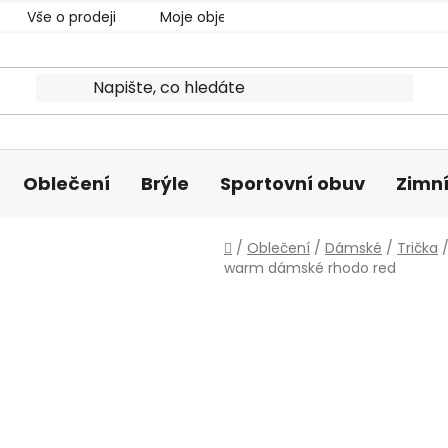
Vše o prodeji
Moje objednávka
Oblečení
Brýle
Sportovní obuv
Zimní
Domů
/
Oblečení
/
Dámské
/
Trička
warm dámské rhodo red