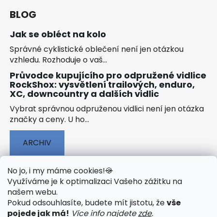
BLOG
Jak se obléct na kolo
Správné cyklistické oblečení není jen otázkou
vzhledu. Rozhoduje o vaš...
Průvodce kupujícího pro odpružené vidlice
RockShox: vysvětlení trailových, enduro,
XC, downcountry a dalších vidlic
Vybrat správnou odpruženou vidlici není jen otázka
značky a ceny. U ho...
ARCHIV
No jo, i my máme cookies!
🍪
Využíváme je k optimalizaci Vašeho zážitku na
našem webu
.
🟢 TECHNOLOGIE
🟢 O ELEKTROKOLECH
Pokud odsouhlasíte, budete mít jistotu, že
vše
🟢 NÁVODY KE STAŽENÍ
pojede jak má!
Více info najdete
zde
.