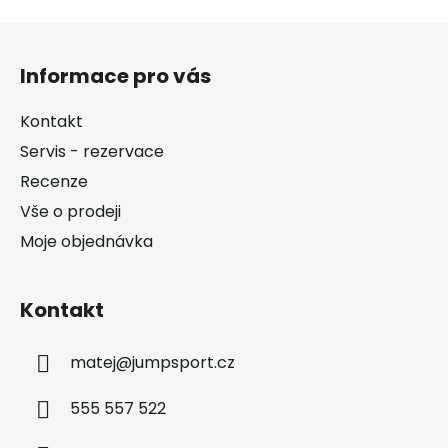
Z
á
Informace pro vás
p
a
Kontakt
t
Servis - rezervace
í
Recenze
Vše o prodeji
Moje objednávka
Kontakt
matej
@
jumpsport.cz
555 557 522