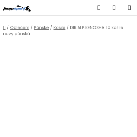
Přejít
Hledat
NÁKUP
na
obsah
KOŠÍK
Domů
/
Oblečení
/
Pánské
/
Košile
/
DIR.ALP.KENOSHA 1.0 košile
navy pánská