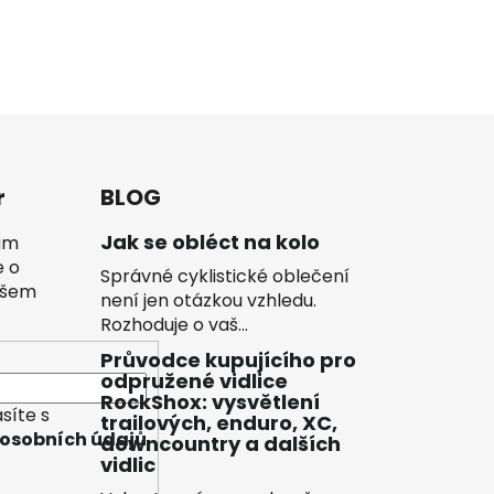
r
BLOG
Jak se obléct na kolo
vám
e o
Správné cyklistické oblečení
ašem
není jen otázkou vzhledu.
Rozhoduje o vaš...
Průvodce kupujícího pro
odpružené vidlice
RockShox: vysvětlení
síte s
trailových, enduro, XC,
osobních údajů
downcountry a dalších
vidlic