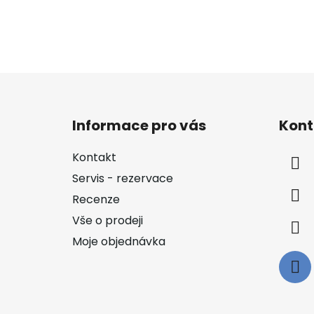
Z
á
Informace pro vás
Kont
p
a
Kontakt
t
Servis - rezervace
í
Recenze
Vše o prodeji
Moje objednávka