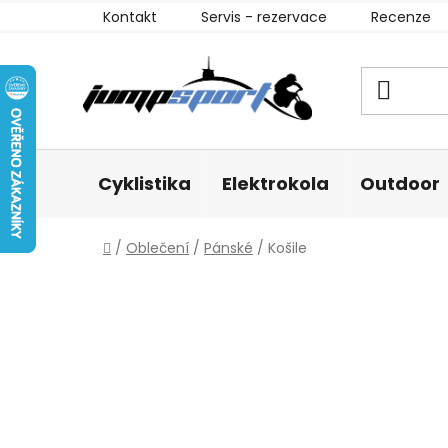
Přejít
Kontakt
Servis - rezervace
Recenze
na
obsah
Cyklistika
Elektrokola
Outdoor
Domů
/
Oblečení
/
Pánské
/
Košile