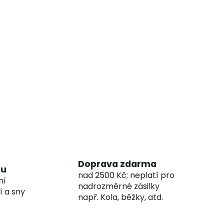
Doprava zdarma
hu
nad 2500 Kč; neplatí pro
ní
nadrozměrné zásilky
í a sny
např. Kola, běžky, atd.