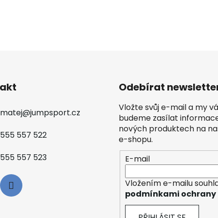
akt
Odebírat newslette
Vložte svůj e-mail a my 
matej
@
jumpsport.cz
budeme zasílat informac
nových produktech na n
555 557 522
e-shopu.
555 557 523
E-mail
Vložením e-mailu souhla
podmínkami ochrany 
PŘIHLÁSIT SE