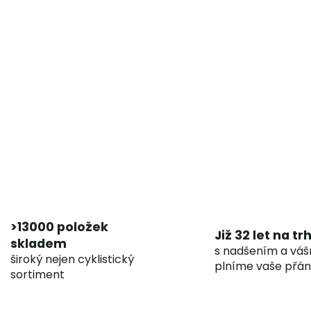
>13000 položek
Již 32 let na tr
skladem
s nadšením a váš
široký nejen cyklistický
plníme vaše přán
sortiment