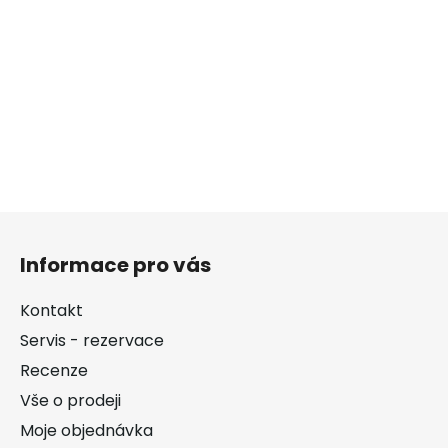
Z
á
Informace pro vás
p
a
Kontakt
t
Servis - rezervace
í
Recenze
Vše o prodeji
Moje objednávka