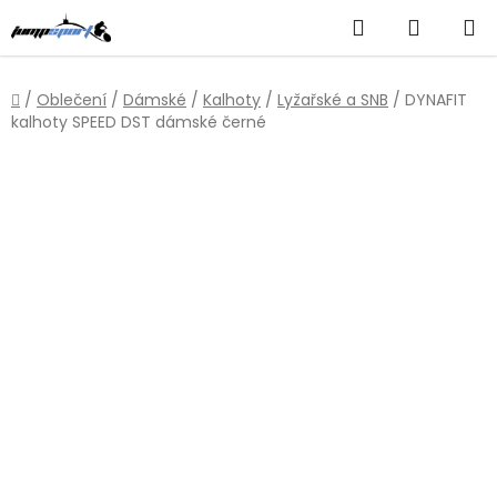
Přejít
Hledat
NÁKUP
na
obsah
KOŠÍK
Domů
/
Oblečení
/
Dámské
/
Kalhoty
/
Lyžařské a SNB
/
DYNAFIT
kalhoty SPEED DST dámské černé