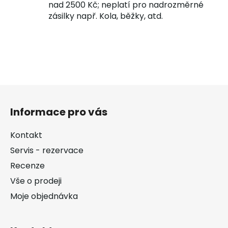
nad 2500 Kč; neplatí pro nadrozměrné
zásilky např. Kola, běžky, atd.
Z
á
Informace pro vás
p
a
Kontakt
t
Servis - rezervace
í
Recenze
Vše o prodeji
Moje objednávka