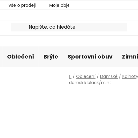
Vše o prodeji
Moje objednávka
Oblečení
Brýle
Sportovní obuv
Zimní
Domů
/
Oblečení
/
Dámské
/
Kalhot
dámské black/mint