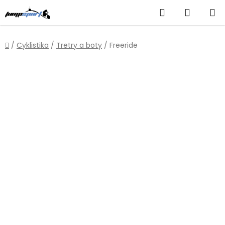
Přejít
Hledat
NÁKUP
na
obsah
KOŠÍK
Domů
/
Cyklistika
/
Tretry a boty
/
Freeride