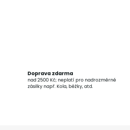
Doprava zdarma
nad 2500 Kč; neplatí pro nadrozměrné
zásilky např. Kola, běžky, atd.
Z