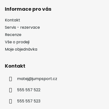
á
Informace pro vás
p
a
Kontakt
t
Servis - rezervace
í
Recenze
Vše o prodeji
Moje objednávka
Kontakt
matej
@
jumpsport.cz
555 557 522
555 557 523