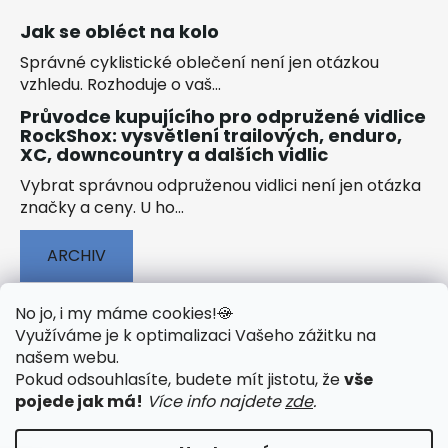
Jak se obléct na kolo
Správné cyklistické oblečení není jen otázkou
vzhledu. Rozhoduje o vaš...
Průvodce kupujícího pro odpružené vidlice
RockShox: vysvětlení trailových, enduro,
XC, downcountry a dalších vidlic
Vybrat správnou odpruženou vidlici není jen otázka
značky a ceny. U ho...
ARCHIV
No jo, i my máme cookies!
🍪
Využíváme je k optimalizaci Vašeho zážitku na
našem webu
.
🟢 TECHNOLOGIE
🟢 O ELEKTROKOLECH
Pokud odsouhlasíte, budete mít jistotu, že
vše
🟢 NÁVODY KE STAŽENÍ
pojede jak má!
Více info najdete
zde
.