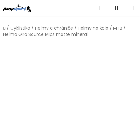
Přejít
Hledat
NÁKUP
na
obsah
KOŠÍK
Domů
/
Cyklistika
/
Helmy a chrániče
/
Helmy na kolo
/
MTB
/
Helma Giro Source Mips matte mineral