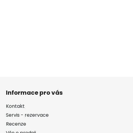
Z
á
Informace pro vás
p
a
Kontakt
t
Servis - rezervace
í
Recenze
Vše o prodeji