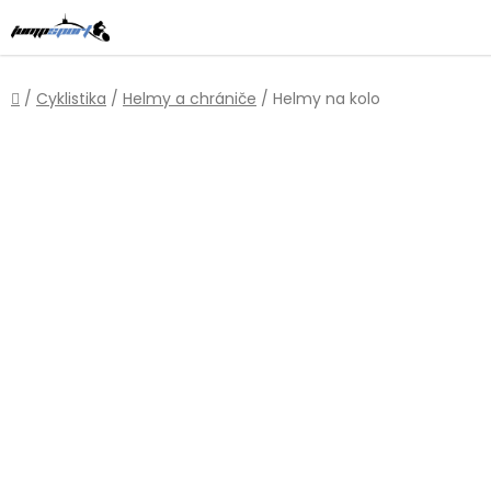
Přejít
na
obsah
Domů
/
Cyklistika
/
Helmy a chrániče
/
Helmy na kolo