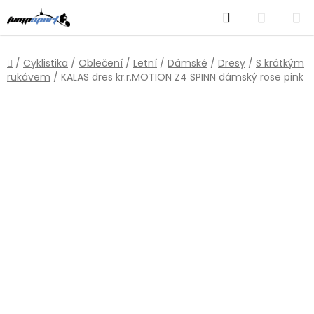
Přejít
Hledat
NÁKUP
na
obsah
KOŠÍK
Domů
/
Cyklistika
/
Oblečení
/
Letní
/
Dámské
/
Dresy
/
S krátkým
rukávem
/
KALAS dres kr.r.MOTION Z4 SPINN dámský rose pink