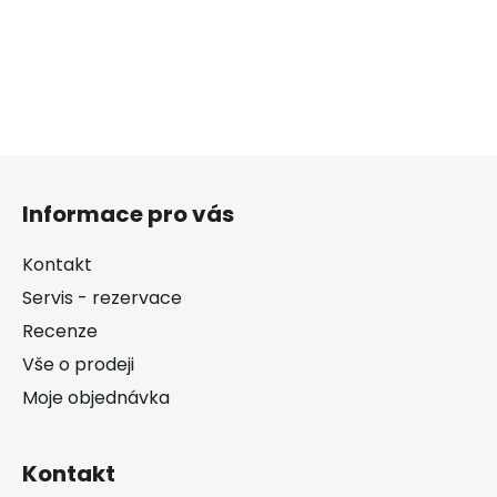
Z
á
Informace pro vás
p
a
Kontakt
t
Servis - rezervace
í
Recenze
Vše o prodeji
Moje objednávka
Kontakt