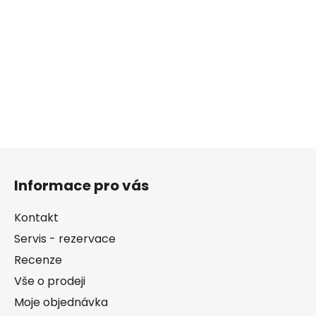
Z
á
Informace pro vás
p
a
Kontakt
t
Servis - rezervace
í
Recenze
Vše o prodeji
Moje objednávka