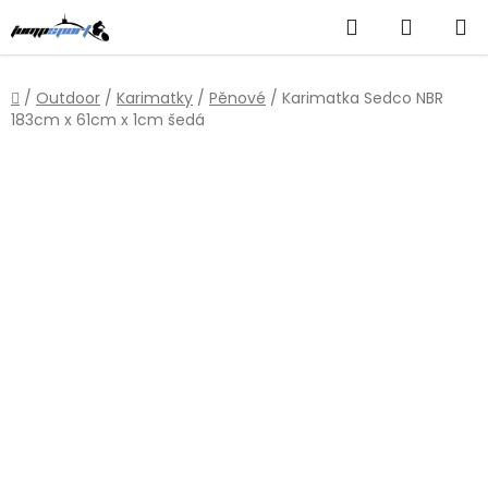
Přejít
Hledat
NÁKUP
na
obsah
KOŠÍK
Domů
/
Outdoor
/
Karimatky
/
Pěnové
/
Karimatka Sedco NBR
183cm x 61cm x 1cm šedá