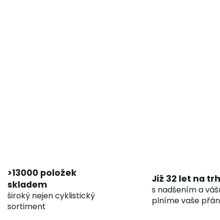
>13000 položek
Již 32 let na tr
skladem
s nadšením a váš
široký nejen cyklistický
plníme vaše přán
sortiment