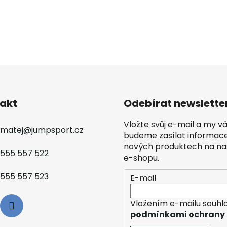
akt
Odebírat newslette
Vložte svůj e-mail a my 
matej
@
jumpsport.cz
budeme zasílat informac
nových produktech na n
555 557 522
e-shopu.
555 557 523
E-mail
Vložením e-mailu souhla
podmínkami ochrany 