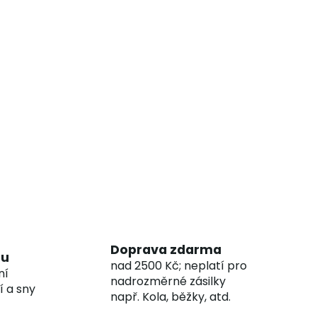
Doprava zdarma
hu
nad 2500 Kč; neplatí pro
ní
nadrozměrné zásilky
í a sny
např. Kola, běžky, atd.