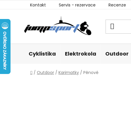
Přejít
Kontakt
Servis - rezervace
Recenze
na
obsah
Cyklistika
Elektrokola
Outdoor
Domů
/
Outdoor
/
Karimatky
/
Pěnové