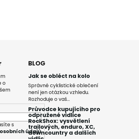
r
BLOG
Jak se obléct na kolo
vám
e o
Správné cyklistické oblečení
ašem
není jen otázkou vzhledu.
Rozhoduje o vaš...
Průvodce kupujícího pro
odpružené vidlice
RockShox: vysvětlení
síte s
trailových, enduro, XC,
osobních údajů
downcountry a dalších
vidlic