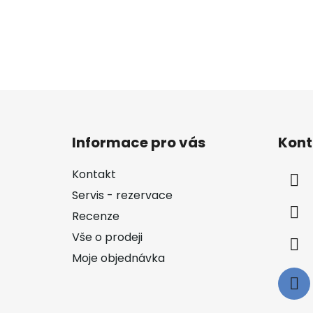
Z
á
Informace pro vás
Kont
p
a
Kontakt
t
Servis - rezervace
í
Recenze
Vše o prodeji
Moje objednávka