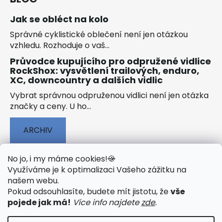
Jak se obléct na kolo
Správné cyklistické oblečení není jen otázkou
vzhledu. Rozhoduje o vaš...
Průvodce kupujícího pro odpružené vidlice
RockShox: vysvětlení trailových, enduro,
XC, downcountry a dalších vidlic
Vybrat správnou odpruženou vidlici není jen otázka
značky a ceny. U ho...
ARCHIV
No jo, i my máme cookies!
🍪
Využíváme je k optimalizaci Vašeho zážitku na
našem webu
.
🟢 TECHNOLOGIE
🟢 O ELEKTROKOLECH
Pokud odsouhlasíte, budete mít jistotu, že
vše
🟢 NÁVODY KE STAŽENÍ
pojede jak má!
Více info najdete
zde
.