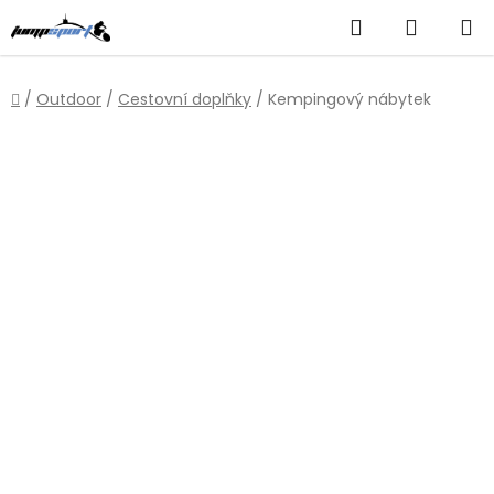
Přejít
Hledat
NÁKUP
na
obsah
KOŠÍK
Domů
/
Outdoor
/
Cestovní doplňky
/
Kempingový nábytek