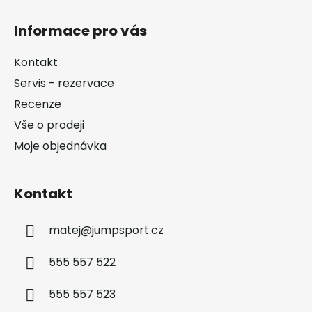
Z
á
Informace pro vás
p
a
Kontakt
t
Servis - rezervace
í
Recenze
Vše o prodeji
Moje objednávka
Kontakt
matej
@
jumpsport.cz
555 557 522
555 557 523