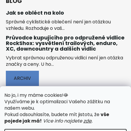
BLOG
Jak se obléct na kolo
Správné cyklistické oblečení není jen otázkou
vzhledu. Rozhoduje o vaš...
Průvodce kupujícího pro odpružené vidlice
RockShox: vysvětlení trailových, enduro,
XC, downcountry a dalších vidlic
Vybrat správnou odpruženou vidlici není jen otázka
značky a ceny. U ho...
ARCHIV
No jo, i my máme cookies!
🍪
Využíváme je k optimalizaci Vašeho zážitku na
našem webu
.
🟢 TECHNOLOGIE
🟢 O ELEKTROKOLECH
Pokud odsouhlasíte, budete mít jistotu, že
vše
🟢 NÁVODY KE STAŽENÍ
pojede jak má!
Více info najdete
zde
.