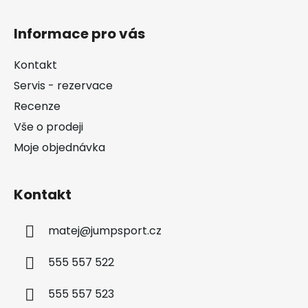
Z
á
Informace pro vás
p
a
Kontakt
t
Servis - rezervace
í
Recenze
Vše o prodeji
Moje objednávka
Kontakt
matej
@
jumpsport.cz
555 557 522
555 557 523