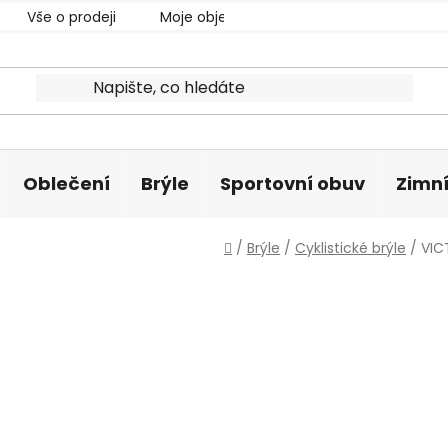
Vše o prodeji
Moje objednávka
Oblečení
Brýle
Sportovní obuv
Zimní
Domů
/
Brýle
/
Cyklistické brýle
/
VIC