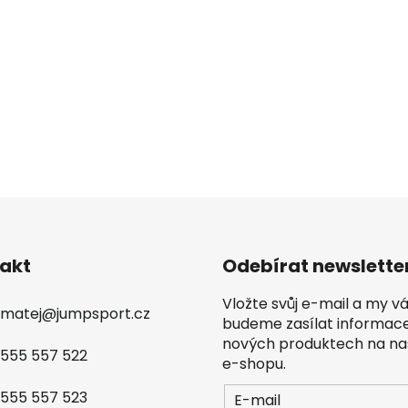
akt
Odebírat newslette
Vložte svůj e-mail a my 
matej
@
jumpsport.cz
budeme zasílat informac
nových produktech na n
555 557 522
e-shopu.
555 557 523
E-mail