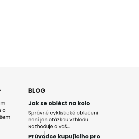
r
BLOG
Jak se obléct na kolo
vám
e o
Správné cyklistické oblečení
ašem
není jen otázkou vzhledu.
Rozhoduje o vaš...
Průvodce kupujícího pro