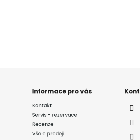
Z
á
Informace pro vás
Kont
p
a
Kontakt
t
Servis - rezervace
í
Recenze
Vše o prodeji