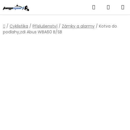
Přejít
Hledat
NÁKUP
na
obsah
KOŠÍK
Domů
/
Cyklistika
/
Příslušenství
/
Zámky a alarmy
/
Kotva do
podlahy,zdi Abus WBA60 B/SB