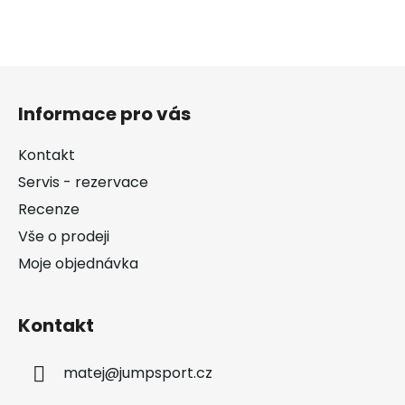
Z
á
Informace pro vás
p
a
Kontakt
t
Servis - rezervace
í
Recenze
Vše o prodeji
Moje objednávka
Kontakt
matej
@
jumpsport.cz