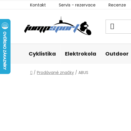
Přejít
Kontakt
Servis - rezervace
Recenze
na
obsah
Cyklistika
Elektrokola
Outdoor
Domů
/
Prodávané značky
/
ABUS