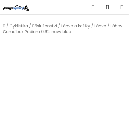
Přejít
Hledat
NÁKUP
na
obsah
KOŠÍK
Domů
/
Cyklistika
/
Příslušenství
/
Láhve a košíky
/
Láhve
/
Láhev
Camelbak Podium 0,62l navy blue