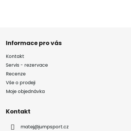
Z
á
Informace pro vás
p
a
Kontakt
t
Servis - rezervace
í
Recenze
Vše o prodeji
Moje objednávka
Kontakt
matej
@
jumpsport.cz