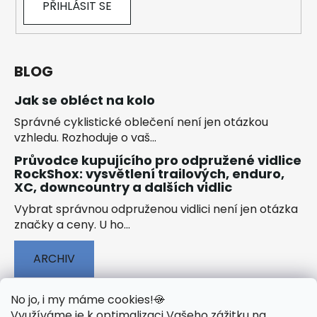
PŘIHLÁSIT SE
BLOG
Jak se obléct na kolo
Správné cyklistické oblečení není jen otázkou
vzhledu. Rozhoduje o vaš...
Průvodce kupujícího pro odpružené vidlice
RockShox: vysvětlení trailových, enduro,
XC, downcountry a dalších vidlic
Vybrat správnou odpruženou vidlici není jen otázka
značky a ceny. U ho...
ARCHIV
No jo, i my máme cookies!
🍪
Využíváme je k optimalizaci Vašeho zážitku na