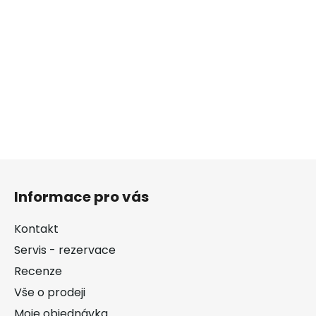
Z
á
Informace pro vás
p
a
Kontakt
t
Servis - rezervace
í
Recenze
Vše o prodeji
Moje objednávka