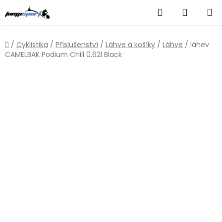
Přejít
Hledat
NÁKUP
na
obsah
KOŠÍK
Domů
/
Cyklistika
/
Příslušenství
/
Láhve a košíky
/
Láhve
/
láhev
CAMELBAK Podium Chill 0,62l Black