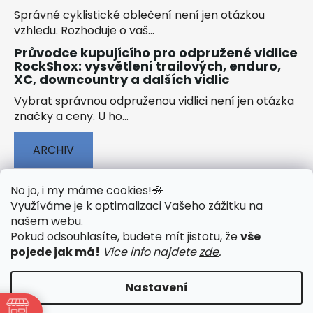
Správné cyklistické oblečení není jen otázkou
vzhledu. Rozhoduje o vaš...
Průvodce kupujícího pro odpružené vidlice
RockShox: vysvětlení trailových, enduro,
XC, downcountry a dalších vidlic
Vybrat správnou odpruženou vidlici není jen otázka
značky a ceny. U ho...
ARCHIV
No jo, i my máme cookies!
🍪
Využíváme je k optimalizaci Vašeho zážitku na
našem webu
.
🟢 TECHNOLOGIE
🟢 O ELEKTROKOLECH
Pokud odsouhlasíte, budete mít jistotu, že
vše
🟢 NÁVODY KE STAŽENÍ
pojede jak má!
Více info najdete
zde
.
Nastavení