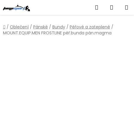
Přejít
Hledat
NÁKUP
na
obsah
KOŠÍK
Domů
/
Oblečení
/
Pánské
/
Bundy
/
Péřové a zateplené
/
MOUNT.EQUIP.MEN FROSTLINE péř.bunda pán.magma