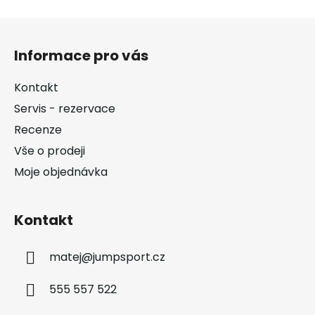
Z
á
Informace pro vás
p
a
Kontakt
t
Servis - rezervace
í
Recenze
Vše o prodeji
Moje objednávka
Kontakt
matej
@
jumpsport.cz
555 557 522