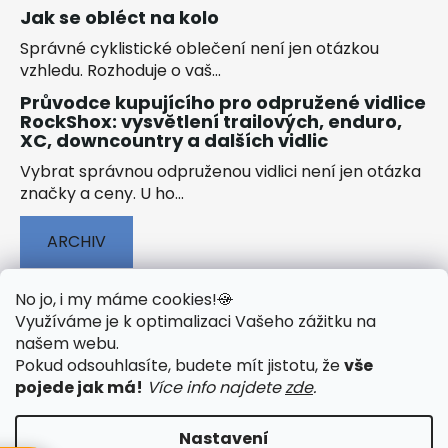
Jak se obléct na kolo
Správné cyklistické oblečení není jen otázkou
vzhledu. Rozhoduje o vaš...
Průvodce kupujícího pro odpružené vidlice
RockShox: vysvětlení trailových, enduro,
XC, downcountry a dalších vidlic
Vybrat správnou odpruženou vidlici není jen otázka
značky a ceny. U ho...
ARCHIV
No jo, i my máme cookies!
🍪
Využíváme je k optimalizaci Vašeho zážitku na
našem webu
.
🟢 TECHNOLOGIE
🟢 O ELEKTROKOLECH
Pokud odsouhlasíte, budete mít jistotu, že
vše
🟢 NÁVODY KE STAŽENÍ
pojede jak má!
Více info najdete
zde
.
Nastavení