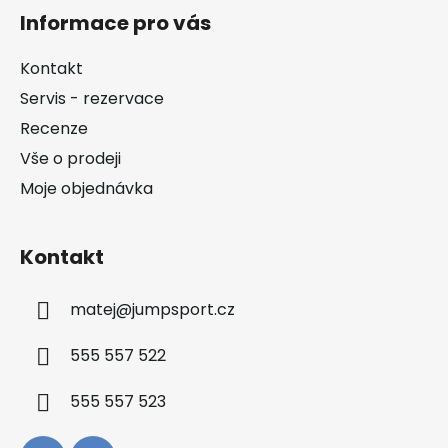
á
Informace pro vás
p
a
Kontakt
t
Servis - rezervace
í
Recenze
Vše o prodeji
Moje objednávka
Kontakt
matej
@
jumpsport.cz
555 557 522
555 557 523