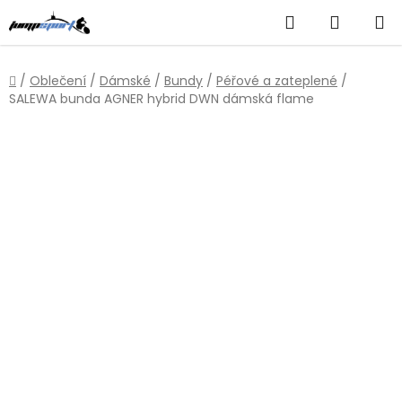
Přejít
Hledat
NÁKUP
na
obsah
KOŠÍK
Domů
/
Oblečení
/
Dámské
/
Bundy
/
Péřové a zateplené
/
SALEWA bunda AGNER hybrid DWN dámská flame