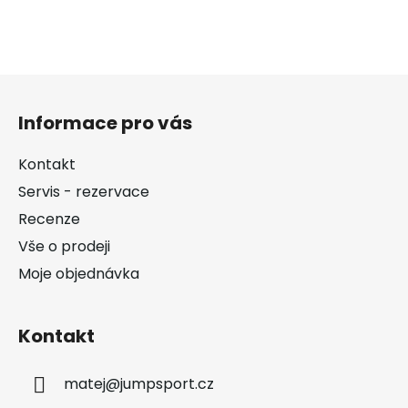
Z
á
Informace pro vás
p
a
Kontakt
t
Servis - rezervace
í
Recenze
Vše o prodeji
Moje objednávka
Kontakt
matej
@
jumpsport.cz