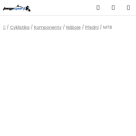
Přejít
Hledat
NÁKUP
na
obsah
KOŠÍK
Domů
/
Cyklistika
/
Komponenty
/
Náboje
/
Přední
/
MTB