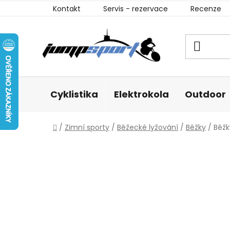
Přejít
Kontakt
Servis - rezervace
Recenze
na
obsah
Cyklistika
Elektrokola
Outdoor
Domů
/
Zimní sporty
/
Běžecké lyžování
/
Běžky
/
Běžk