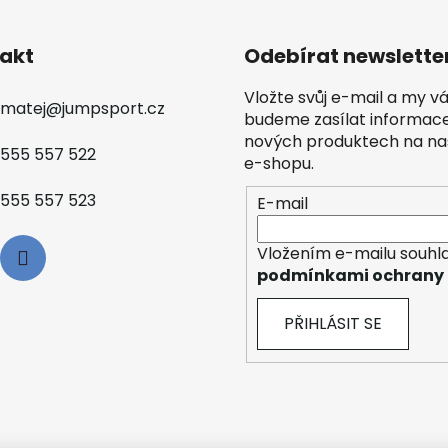
akt
Odebírat newslette
Vložte svůj e-mail a my 
matej
@
jumpsport.cz
budeme zasílat informac
nových produktech na n
555 557 522
e-shopu.
555 557 523
E-mail
Vložením e-mailu souhla
podmínkami ochrany 
PŘIHLÁSIT SE