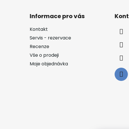
Z
á
Informace pro vás
Kont
p
a
Kontakt
t
Servis - rezervace
í
Recenze
Vše o prodeji
Moje objednávka