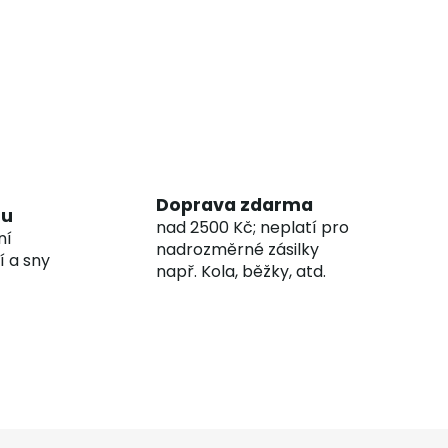
Doprava zdarma
hu
nad 2500 Kč; neplatí pro
ní
nadrozměrné zásilky
í a sny
např. Kola, běžky, atd.