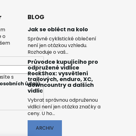
r
BLOG
Jak se obléct na kolo
vám
e o
Správné cyklistické oblečení
ašem
není jen otázkou vzhledu.
Rozhoduje o vaš...
Průvodce kupujícího pro
odpružené vidlice
RockShox: vysvětlení
síte s
trailových, enduro, XC,
osobních údajů
downcountry a dalších
vidlic
Vybrat správnou odpruženou
vidlici není jen otázka značky a
ceny. U ho...
ARCHIV