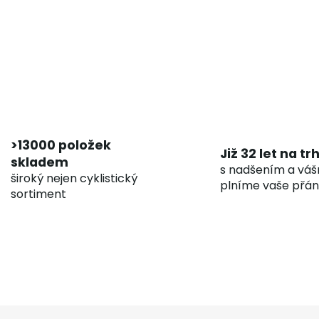
>13000 položek
Již 32 let na tr
skladem
s nadšením a váš
široký nejen cyklistický
plníme vaše přán
sortiment