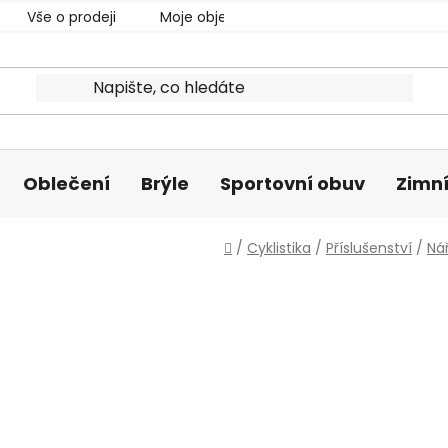
Vše o prodeji
Moje objednávka
Oblečení
Brýle
Sportovní obuv
Zimní
Domů
/
Cyklistika
/
Příslušenství
/
Ná