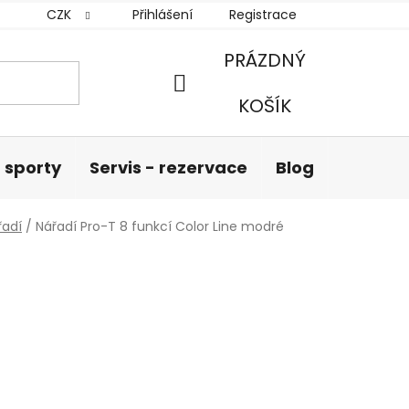
CZK
Přihlášení
Registrace
PRÁZDNÝ
NÁKUPNÍ
KOŠÍK
KOŠÍK
 sporty
Servis - rezervace
Blog
Hodnoc
řadí
/
Nářadí Pro-T 8 funkcí Color Line modré