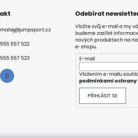
akt
Odebírat newslette
Vložte svůj e-mail a my 
matej
@
jumpsport.cz
budeme zasílat informac
nových produktech na n
555 557 522
e-shopu.
555 557 523
E-mail
Vložením e-mailu souhla
podmínkami ochrany 
PŘIHLÁSIT SE