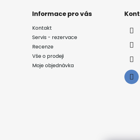
Z
á
Informace pro vás
Kont
p
a
Kontakt
t
Servis - rezervace
í
Recenze
Vše o prodeji
Moje objednávka