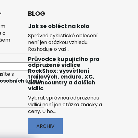
r
BLOG
Jak se obléct na kolo
vám
e o
Správné cyklistické oblečení
ašem
není jen otázkou vzhledu.
Rozhoduje o vaš...
Průvodce kupujícího pro
odpružené vidlice
RockShox: vysvětlení
síte s
trailových, enduro, XC,
osobních údajů
downcountry a dalších
vidlic
Vybrat správnou odpruženou
vidlici není jen otázka značky a
ceny. U ho...
ARCHIV