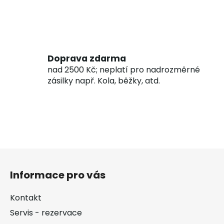
Doprava zdarma
nad 2500 Kč; neplatí pro nadrozměrné
zásilky např. Kola, běžky, atd.
Z
á
Informace pro vás
p
a
Kontakt
t
Servis - rezervace
í