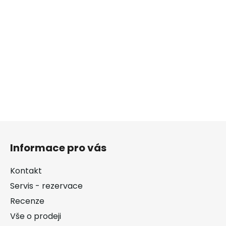
Z
á
Informace pro vás
p
a
Kontakt
t
Servis - rezervace
í
Recenze
Vše o prodeji