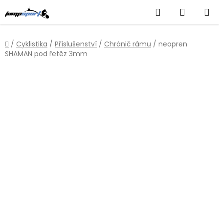
Přejít
Hledat
NÁKUP
na
obsah
KOŠÍK
Domů
/
Cyklistika
/
Příslušenství
/
Chránič rámu
/
neopren
SHAMAN pod řetěz 3mm