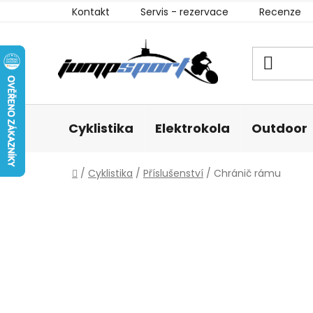
Přejít
Kontakt
Servis - rezervace
Recenze
na
obsah
Cyklistika
Elektrokola
Outdoor
Domů
/
Cyklistika
/
Příslušenství
/
Chránič rámu