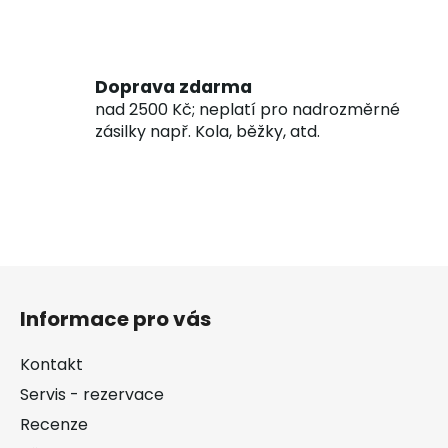
Doprava zdarma
nad 2500 Kč; neplatí pro nadrozměrné
zásilky např. Kola, běžky, atd.
Z
á
Informace pro vás
p
a
Kontakt
t
Servis - rezervace
í
Recenze