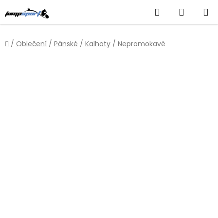
Přejít
Hledat
NÁKUP
na
obsah
KOŠÍK
Domů
/
Oblečení
/
Pánské
/
Kalhoty
/
Nepromokavé