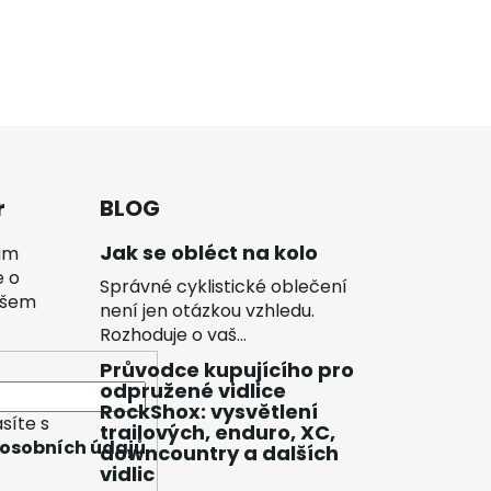
r
BLOG
Jak se obléct na kolo
vám
e o
Správné cyklistické oblečení
ašem
není jen otázkou vzhledu.
Rozhoduje o vaš...
Průvodce kupujícího pro
odpružené vidlice
RockShox: vysvětlení
síte s
trailových, enduro, XC,
osobních údajů
downcountry a dalších
vidlic