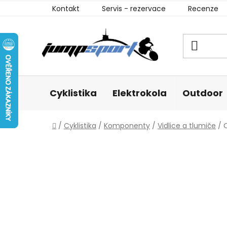
Přejít
Kontakt
Servis - rezervace
Recenze
na
obsah
Cyklistika
Elektrokola
Outdoor
Domů
/
Cyklistika
/
Komponenty
/
Vidlice a tlumiče
/