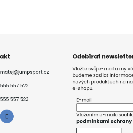
akt
Odebírat newslette
Vložte svůj e-mail a my 
matej
@
jumpsport.cz
budeme zasílat informac
nových produktech na n
555 557 522
e-shopu.
555 557 523
E-mail
Vložením e-mailu souhla
podmínkami ochrany 