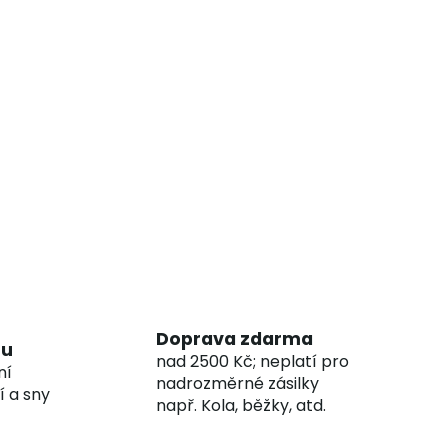
Doprava zdarma
hu
nad 2500 Kč; neplatí pro
ní
nadrozměrné zásilky
í a sny
např. Kola, běžky, atd.