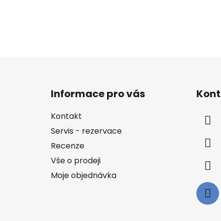
Z
á
Informace pro vás
Kont
p
a
Kontakt
t
Servis - rezervace
í
Recenze
Vše o prodeji
Moje objednávka