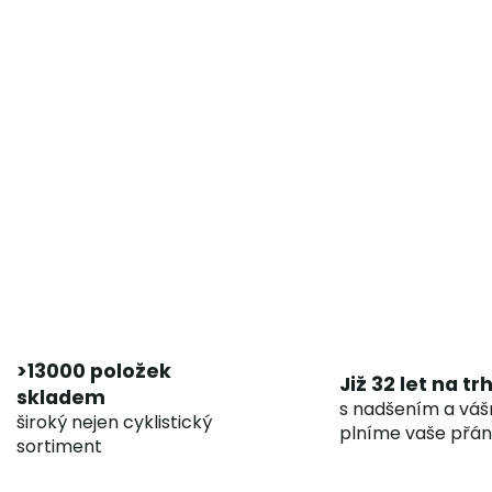
>13000 položek
Již 32 let na tr
skladem
s nadšením a váš
široký nejen cyklistický
plníme vaše přán
sortiment