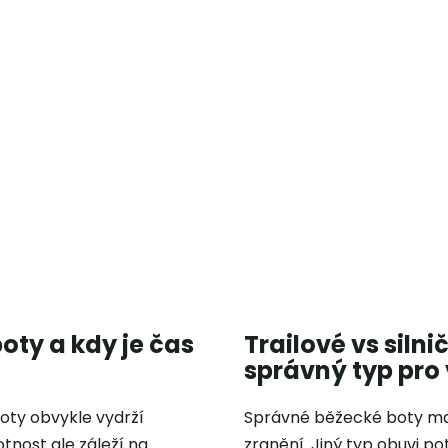
oty a kdy je čas
Trailové vs siln
správný typ pro
oty obvykle vydrží
Správné běžecké boty mají
otnost ale záleží na
zranění. Jiný typ obuvi pot