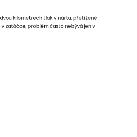
 dvou kilometrech tlak v nártu, přetížené
u v zatáčce, problém často nebývá jen v