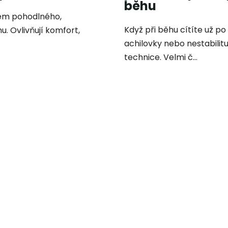
běhu
dem pohodlného,
Když při běhu cítíte už po
. Ovlivňují komfort,
achilovky nebo nestabilit
technice. Velmi č...