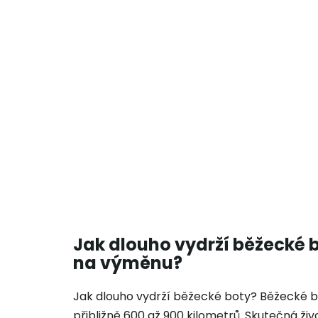
Jak dlouho vydrží běžecké b
na výměnu?
Jak dlouho vydrží běžecké boty? Běžecké b
přibližně 600 až 900 kilometrů. Skutečná živ