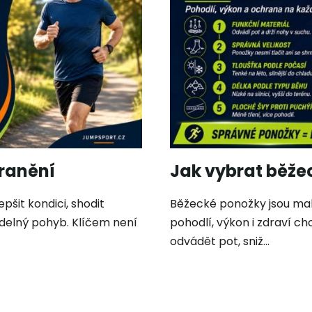
zranění
Jak vybrat běže
pšit kondici, shodit
Běžecké ponožky jsou malý 
videlný pohyb. Klíčem není
pohodlí, výkon i zdraví c
odvádět pot, sniž...