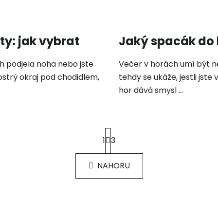
ty: jak vybrat
Jaký spacák do 
h podjela noha nebo jste
Večer v horách umí být ne
 ostrý okraj pod chodidlem,
tehdy se ukáže, jestli jste
hor dává smysl ...
S
1
3
t
r
O
á
NAHORU
v
n
k
l
o
á
v
d
á
a
n