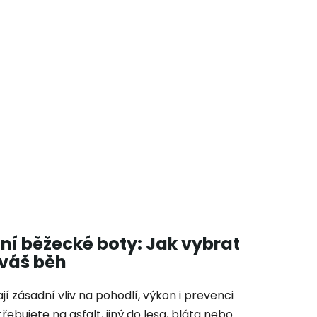
iční běžecké boty: Jak vybrat
 váš běh
 zásadní vliv na pohodlí, výkon i prevenci
řebujete na asfalt, jiný do lesa, bláta nebo