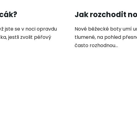
acák?
Jak rozchodit n
ž jste se v noci opravdu
Nové běžecké boty umí udě
a, jestli zvolit péřový
tlumené, na pohled přesně
často rozhodnou...