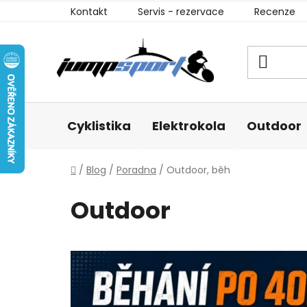
Přejít
Kontakt
Servis - rezervace
Recenze
na
obsah
Cyklistika
Elektrokola
Outdoor
Domů
/
Blog
/
Poradna
/
Outdoor, běh
Outdoor
V
ý
p
i