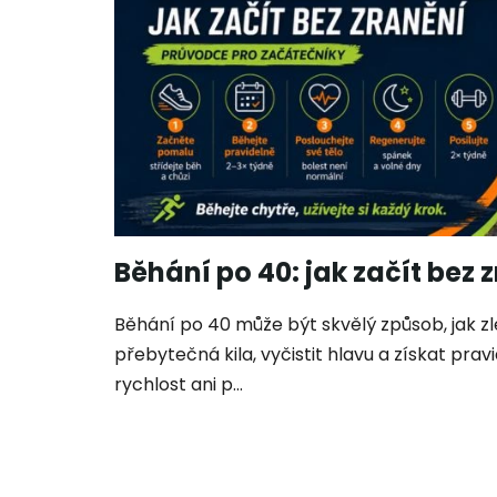
s
č
l
á
n
k
ů
Běhání po 40: jak začít bez 
Běhání po 40 může být skvělý způsob, jak zle
přebytečná kila, vyčistit hlavu a získat pra
rychlost ani p...