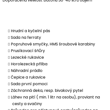
Doporučená velikost batohu 30-40 litrů objem
Hrudní a kyčelní pás
Sada na ferraty
Popruhové smyčky, HMS šroubové karabiny
Prusíkovací šňůry
Lezecké rukavice
Horolezecká přilba
Náhradní prádlo
Čepice a rukavice
Sada první pomoci
Záchranná deka, resp. bivakový pytel
Láhev na pití ( min. 1 litr na osobu), proviant na
cesty a svačiny