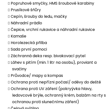
Popruhové smyčky, HMS šroubové karabiny
Prusíkové šňůry
Cepín, šrouby do ledu, mačky
Náhradní prádlo
Čepice, vrchní rukavice a náhradní rukavice
Kamaše
Horolezecká přilba
Sada první pomoci
Záchranná deka resp. bivakovací pytel
Láhev s pitím (min. 1 litr na osobu), proviant a
svačiny
Průvodce/ mapy a kompas
Ochrana proti nepřízni počasí/ oděvy do deště
Ochrana proti UV záření (pokryývka hlavy,
ledovcové brýle, ochranný krém, balzám na rty s
ochranou proti slunečnímu záření)
Čelová svítilna