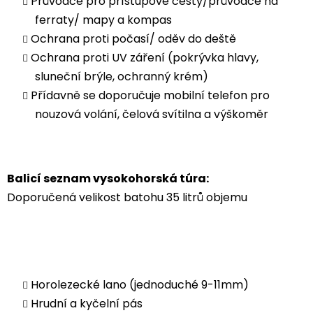
Průvodce pro přístupové cesty/průvodce na
ferraty/ mapy a kompas
Ochrana proti počasí/ oděv do deště
Ochrana proti UV záření (pokrývka hlavy,
sluneční brýle, ochranný krém)
Přídavně se doporučuje mobilní telefon pro
nouzová volání, čelová svítilna a výškoměr
Balicí seznam vysokohorská túra:
Doporučená velikost batohu 35 litrů objemu
Horolezecké lano (jednoduché 9-11mm)
Hrudní a kyčelní pás