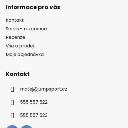
á
Informace pro vás
p
a
Kontakt
t
Servis - rezervace
í
Recenze
Vše o prodeji
Moje objednávka
Kontakt
matej
@
jumpsport.cz
555 557 522
555 557 523