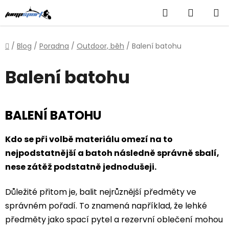
Přejít
Hledat
NÁKUP
na
obsah
KOŠÍK
Domů
/
Blog
/
Poradna
/
Outdoor, běh
/
Balení batohu
Balení batohu
BALENÍ BATOHU
Kdo se při volbě materiálu omezí na to
nejpodstatnější a batoh následně správně sbalí,
nese zátěž podstatně jednodušeji.
Důležité přitom je, balit nejrůznější předměty ve
správném pořadí. To znamená například, že lehké
předměty jako spací pytel a rezervní oblečení mohou