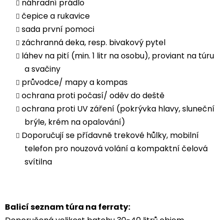
náhradní prádlo
čepice a rukavice
sada první pomoci
záchranná deka, resp. bivakový pytel
láhev na pití (min. 1 litr na osobu), proviant na túru
a svačiny
průvodce/ mapy a kompas
ochrana proti počasí/ oděv do deště
ochrana proti UV záření (pokrývka hlavy, sluneční
brýle, krém na opalování)
Doporučují se přídavně trekové hůlky, mobilní
telefon pro nouzová volání a kompaktní čelová
svítilna
Balicí seznam túra na ferraty: