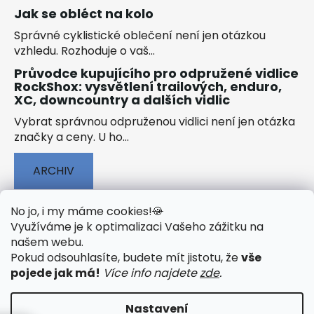
Jak se obléct na kolo
Správné cyklistické oblečení není jen otázkou
vzhledu. Rozhoduje o vaš...
Průvodce kupujícího pro odpružené vidlice
RockShox: vysvětlení trailových, enduro,
XC, downcountry a dalších vidlic
Vybrat správnou odpruženou vidlici není jen otázka
značky a ceny. U ho...
ARCHIV
No jo, i my máme cookies!
🍪
Využíváme je k optimalizaci Vašeho zážitku na
našem webu
.
🟢 TECHNOLOGIE
🟢 O ELEKTROKOLECH
Pokud odsouhlasíte, budete mít jistotu, že
vše
🟢 NÁVODY KE STAŽENÍ
pojede jak má!
Více info najdete
zde
.
Nastavení