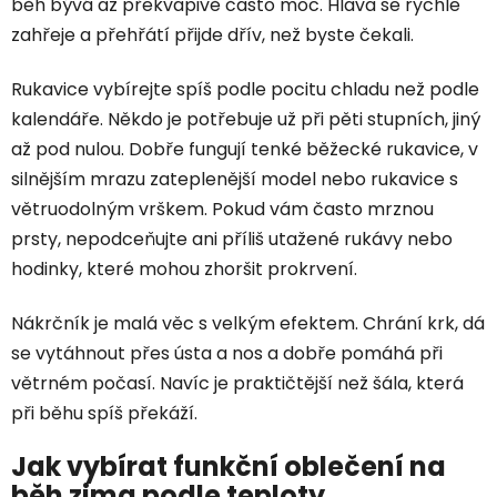
běh bývá až překvapivě často moc. Hlava se rychle
zahřeje a přehřátí přijde dřív, než byste čekali.
Rukavice vybírejte spíš podle pocitu chladu než podle
kalendáře. Někdo je potřebuje už při pěti stupních, jiný
až pod nulou. Dobře fungují tenké běžecké rukavice, v
silnějším mrazu zateplenější model nebo rukavice s
větruodolným vrškem. Pokud vám často mrznou
prsty, nepodceňujte ani příliš utažené rukávy nebo
hodinky, které mohou zhoršit prokrvení.
Nákrčník je malá věc s velkým efektem. Chrání krk, dá
se vytáhnout přes ústa a nos a dobře pomáhá při
větrném počasí. Navíc je praktičtější než šála, která
při běhu spíš překáží.
Jak vybírat funkční oblečení na
běh zima podle teploty