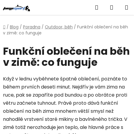
Přejít
Hledat
NÁKUP
na
obsah
KOŠÍK
Domů
/
Blog
/
Poradna
/
Outdoor, běh
/
Funkční oblečení na běh
v zimě: co funguje
Funkční oblečení na běh
v zimě: co funguje
Když v lednu vyběhnete špatně oblečení, poznáte to
během prvních deseti minut. Nejdřív je vám zima na
ruce, pak se zapaříte pod bundou a po obrátce proti
větru začnete tuhnout. Právě proto dává funkční
oblečení na běh zima mnohem větší smysl než
nahodilé vrstvení staré mikiny a bavlněného trička. V
zimě totiž nerozhoduje jen teplo, ale hlavně práce s