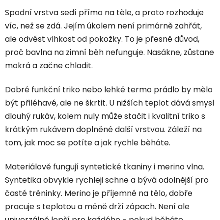
Spodní vrstva sedí přímo na těle, a proto rozhoduje
víc, než se zdá. Jejím úkolem není primárně zahřát,
ale odvést vlhkost od pokožky. To je přesně důvod,
proč bavlna na zimní běh nefunguje. Nasákne, zůstane
mokrá a začne chladit.
Dobré funkční triko nebo lehké termo prádlo by mělo
být přiléhavé, ale ne škrtit. U nižších teplot dává smysl
dlouhý rukáv, kolem nuly může stačit i kvalitní triko s
krátkým rukávem doplněné další vrstvou. Záleží na
tom, jak moc se potíte a jak rychle běháte.
Materiálově fungují syntetické tkaniny i merino vlna.
Syntetika obvykle rychleji schne a bývá odolnější pro
časté tréninky. Merino je příjemné na tělo, dobře
pracuje s teplotou a méně drží zápach. Není ale
univerzálně lepší pro každého - pokud běháte