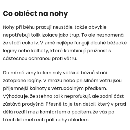
Co obléct na nohy
Nohy při běhu pracují neustále, takže obvykle
nepotřebují tolik izolace jako trup. To ale neznamená,
že stačí cokoliv. V zimě nejlépe fungují dlouhé běžecké
legíny nebo kalhoty, které kombinují pružnost s
částečnou ochranou proti větru.
Do mírné zimy kolem nuly většině běžců stačí
zateplené legíny. V mrazu nebo při silném větru jsou
příjemnější kalhoty s větruodolným předkem.
Výhodou je, že stehna tolik neprofukují, ale zadní část
zůstává prodyšná. Přesně to je ten detail, který v praxi
dělá rozdíl mezi komfortem a pocitem, že vás po
třech kilometrech pálí nohy chladem.