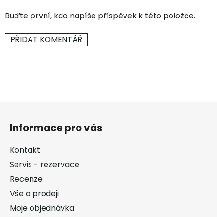
Buďte první, kdo napíše příspěvek k této položce.
PŘIDAT KOMENTÁŘ
Z
á
Informace pro vás
p
a
Kontakt
t
Servis - rezervace
í
Recenze
Vše o prodeji
Moje objednávka