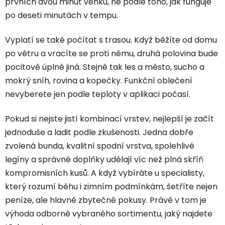
prvních dvou minut venku, ne podle toho, jak funguje
po deseti minutách v tempu.
Vyplatí se také počítat s trasou. Když běžíte od domu
po větru a vracíte se proti němu, druhá polovina bude
pocitově úplně jiná. Stejně tak les a město, sucho a
mokrý sníh, rovina a kopečky. Funkční oblečení
nevyberete jen podle teploty v aplikaci počasí.
Pokud si nejste jistí kombinací vrstev, nejlepší je začít
jednoduše a ladit podle zkušenosti. Jedna dobře
zvolená bunda, kvalitní spodní vrstva, spolehlivé
legíny a správné doplňky udělají víc než plná skříň
kompromisních kusů. A když vybíráte u specialisty,
který rozumí běhu i zimním podmínkám, šetříte nejen
peníze, ale hlavně zbytečné pokusy. Právě v tom je
výhoda odborně vybraného sortimentu, jaký najdete