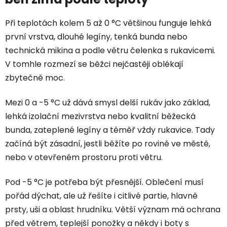
Při teplotách kolem 5 až 0 °C většinou funguje lehká
první vrstva, dlouhé legíny, tenká bunda nebo
technická mikina a podle větru čelenka s rukavicemi.
V tomhle rozmezí se běžci nejčastěji oblékají
zbytečně moc.
Mezi 0 a -5 °C už dává smysl delší rukáv jako základ,
lehká izolační mezivrstva nebo kvalitní běžecká
bunda, zateplené legíny a téměř vždy rukavice. Tady
začíná být zásadní, jestli běžíte po rovině ve městě,
nebo v otevřeném prostoru proti větru.
Pod -5 °C je potřeba být přesnější. Oblečení musí
pořád dýchat, ale už řešíte i citlivé partie, hlavně
prsty, uši a oblast hrudníku. Větší význam má ochrana
před větrem, teplejší ponožky a někdy i boty s