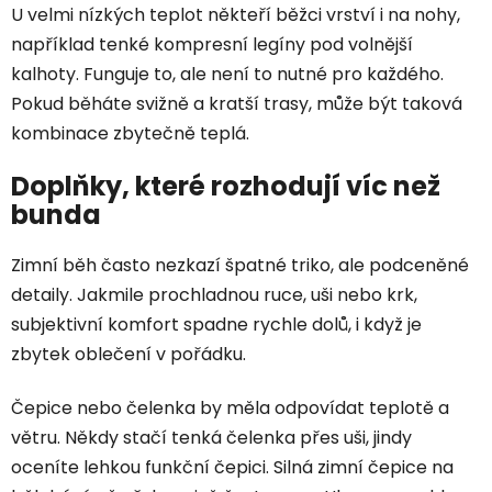
U velmi nízkých teplot někteří běžci vrství i na nohy,
například tenké kompresní legíny pod volnější
kalhoty. Funguje to, ale není to nutné pro každého.
Pokud běháte svižně a kratší trasy, může být taková
kombinace zbytečně teplá.
Doplňky, které rozhodují víc než
bunda
Zimní běh často nezkazí špatné triko, ale podceněné
detaily. Jakmile prochladnou ruce, uši nebo krk,
subjektivní komfort spadne rychle dolů, i když je
zbytek oblečení v pořádku.
Čepice nebo čelenka by měla odpovídat teplotě a
větru. Někdy stačí tenká čelenka přes uši, jindy
oceníte lehkou funkční čepici. Silná zimní čepice na