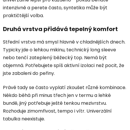
intenzivně a perete často, syntetika může být
praktičtější volba.
Druhá vrstva přidává tepelný komfort
Střední vrstva má smysl hlavně v chladnějších dnech.
Typicky jde o lehkou mikinu, technický long sleeve
nebo tenčí zateplený běžecký top. Nemá být
objemná. Potřebujete spíš aktivní izolaci než pocit, že
jste zabaleni do peřiny.
Právě tady se často vyplatí zkoušet různé kombinace.
Někdo běhá při minus třech jen v termu a lehké
bundě, jiný potřebuje ještě tenkou mezivrstvu.
Rozhoduje zimomřivost, tempo i vítr. Univerzální
tabulka neexistuje.