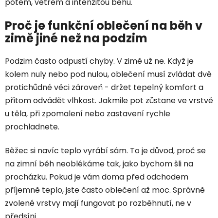
potem, větrem a intenzitou běhu.
Proč je funkční oblečení na běh v
zimě jiné než na podzim
Podzim často odpustí chyby. V zimě už ne. Když je
kolem nuly nebo pod nulou, oblečení musí zvládat dvě
protichůdné věci zároveň - držet tepelný komfort a
přitom odvádět vlhkost. Jakmile pot zůstane ve vrstvě
u těla, při zpomalení nebo zastavení rychle
prochladnete.
Běžec si navíc teplo vyrábí sám. To je důvod, proč se
na zimní běh neoblékáme tak, jako bychom šli na
procházku. Pokud je vám doma před odchodem
příjemně teplo, jste často oblečení až moc. Správně
zvolené vrstvy mají fungovat po rozběhnutí, ne v
předsíni.