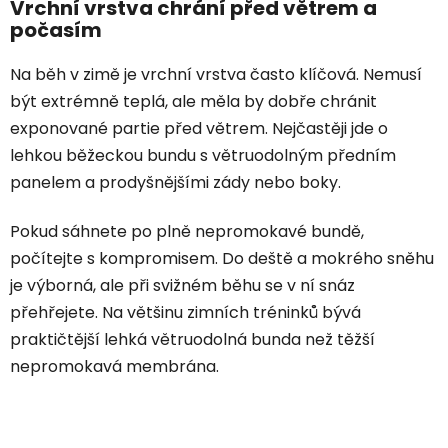
Vrchní vrstva chrání před větrem a
počasím
Na běh v zimě je vrchní vrstva často klíčová. Nemusí
být extrémně teplá, ale měla by dobře chránit
exponované partie před větrem. Nejčastěji jde o
lehkou běžeckou bundu s větruodolným předním
panelem a prodyšnějšími zády nebo boky.
Pokud sáhnete po plně nepromokavé bundě,
počítejte s kompromisem. Do deště a mokrého sněhu
je výborná, ale při svižném běhu se v ní snáz
přehřejete. Na většinu zimních tréninků bývá
praktičtější lehká větruodolná bunda než těžší
nepromokavá membrána.